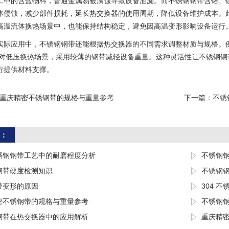
工中的含盐物料，普通金属易被腐蚀导致设备泄漏。而不锈钢钢带含铬、
体侵蚀，减少部件损耗，延长热交换器的使用周期，降低设备维护成本。
高温流体换热场景中，也能保持结构稳定，避免因高温变形影响设备运行
实际应用中，不锈钢钢带还能根据热交换器的不同需求调整材质与规格。
针对低压换热场景，采用较薄的钢带减轻设备重量。这种灵活性让不锈钢
行提供材料支撑。
重庆精密不锈钢带的规格与重量参考
下一篇：
不锈
：
锈钢钢带工艺中的耐磨程度分析
不锈钢
钢带硬度检测知识
不锈钢
带变形的原因
304 
密不锈钢带的规格与重量参考
不锈钢
钢带在热交换器中的应用解析
重庆精