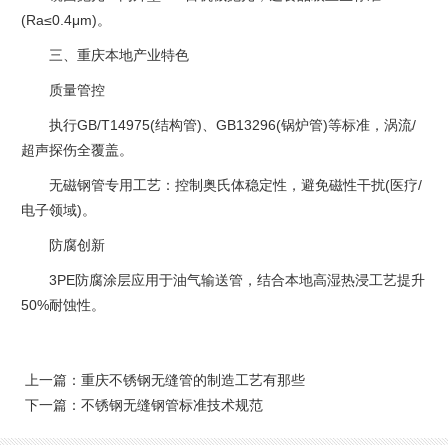
(Ra≤0.4μm)。
三、重庆本地产业特色‌
‌质量管控‌
执行GB/T14975(结构管)、GB13296(锅炉管)等标准，涡流/
超声探伤全覆盖。
无磁钢管专用工艺：控制奥氏体稳定性，避免磁性干扰(医疗/
电子领域)。
‌防腐创新‌
3PE防腐涂层应用于油气输送管，结合本地高湿热浸工艺提升
50%耐蚀性。
上一篇：
重庆不锈钢无缝管的制造工艺有那些
下一篇：
不锈钢无缝钢管标准技术规范