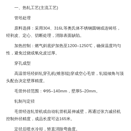
一、热轧工艺(主流工艺)‌
‌管坯处理‌
‌原料选择‌：采用304、316L等奥氏体不锈钢圆钢或连铸坯，
经剥皮、定心、切断处理，消除表面缺陷。
‌加热控制‌：燃气斜底炉加热至1200–1250℃，确保温度均匀
性，避免过烧或氧化皮过厚。
‌穿孔成型‌
高温管坯经斜轧穿孔机(锥形辊)穿成空心毛管，轧辊倾角与顶
头配合决定壁厚精度。
毛管外径范围：Φ95–140mm，壁厚5–20mm。
‌轧制与定径‌
毛管经连轧管机或自动轧管机延伸减壁，再通过张力减径机
控制外径精度，成品长度可达165米。
定径后喷水冷却，矫直消除弯曲度。