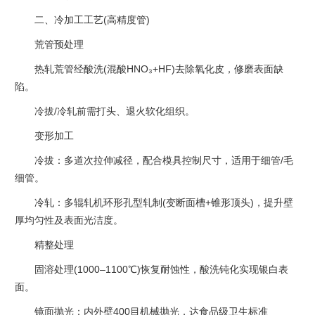
二、冷加工工艺(高精度管)‌
‌荒管预处理‌
热轧荒管经酸洗(混酸HNO₃+HF)去除氧化皮，修磨表面缺
陷。
冷拔/冷轧前需打头、退火软化组织。
‌变形加工‌
‌冷拔‌：多道次拉伸减径，配合模具控制尺寸，适用于细管/毛
细管。
‌冷轧‌：多辊轧机环形孔型轧制(变断面槽+锥形顶头)，提升壁
厚均匀性及表面光洁度。
‌精整处理‌
固溶处理(1000–1100℃)恢复耐蚀性，酸洗钝化实现银白表
面。
镜面抛光：内外壁400目机械抛光，达食品级卫生标准