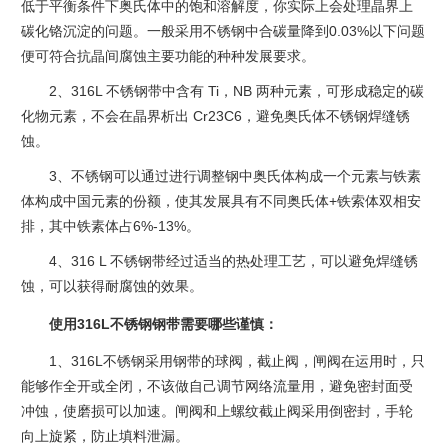
低于平衡条件下奥氏体中的饱和溶解度，你实际上会处理晶界上
碳化铬沉淀的问题。一般采用不锈钢中合碳量降到0.03%以下问题
便可符合抗晶间腐蚀主要功能的种种发展要求。
2、316L 不锈钢带中含有 Ti，NB 两种元素，可形成稳定的碳
化物元素，不会在晶界析出 Cr23C6，避免奥氏体不锈钢焊缝锈
蚀。
3、不锈钢可以通过进行调整钢中奥氏体构成一个元素与铁素
体构成中国元素的份额，使其发展具有不同奥氏体+铁索体双相安
排，其中铁素体占6%-13%。
4、316 L 不锈钢带经过适当的热处理工艺，可以避免焊缝锈
蚀，可以获得耐腐蚀的效果。
使用316L不锈钢钢带需要哪些谨慎：
1、316L不锈钢采用钢带的球阀，截止阀，闸阀在运用时，只
能够作全开或全闭，不该做自己调节网络流量用，避免密封面受
冲蚀，使磨损可以加速。闸阀和上螺纹截止阀采用倒密封，手轮
向上旋紧，防止填料泄漏。