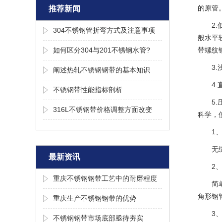
的原管
推荐新闻
2
304不锈钢管折弯方式及注意事项
般水平
如何区分304与201不锈钢水管?
带螺纹
3
阐述热轧不锈钢钢带的基本知识
4
不锈钢带性能指标剖析
5
316L不锈钢带价格调整方面改变
科学，
1
无
最新资讯
2
重庆不锈钢钢带工艺中的耐磨程度
简
角形钢
重庆生产不锈钢钢带的优势
3
不锈钢钢带市场底部亟待夯实