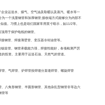
于企业运送水、煤气、空气油及取暖以及蒸汽、暖水等一
分为一个浅显钢管和加厚钢管;接收端方式能够分为内部不
似值。习惯上也是咱们国家常用英寸暗示，如11/2等。
程顶用于保护电线的钢管。
焊接钢管、焊接薄壁管、变压器冷却油管等。
的锯齿管。钢管承载能力强，焊接性能好，各项检测严厉
道的投资。主要用于运送石油、天然气的管道。
焊管、气焊管、炉焊管按焊缝分直缝焊管、螺旋焊管
管、八角形钢管、半圆形钢管、其他杂乱型钢管非等边六
钢管等