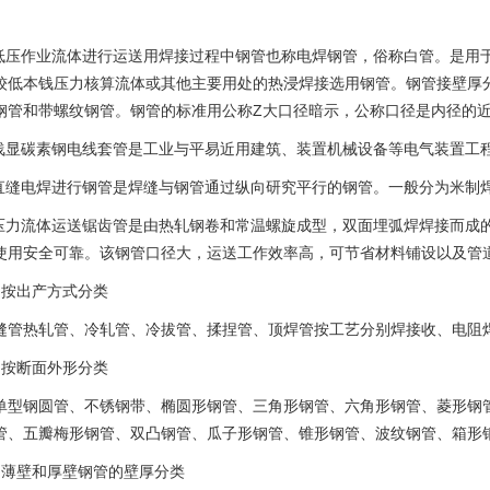
。
.低压作业流体进行运送用焊接过程中钢管也称电焊钢管，俗称白管。是用
较低本钱压力核算流体或其他主要用处的热浸焊接选用钢管。钢管接壁厚
钢管和带螺纹钢管。钢管的标准用公称Z大口径暗示，公称口径是内径的近
.浅显碳素钢电线套管是工业与平易近用建筑、装置机械设备等电气装置工
.直缝电焊进行钢管是焊缝与钢管通过纵向研究平行的钢管。一般分为米制
.压力流体运送锯齿管是由热轧钢卷和常温螺旋成型，双面埋弧焊焊接而成
使用安全可靠。该钢管口径大，运送工作效率高，可节省材料铺设以及管
、按出产方式分类
缝管热轧管、冷轧管、冷拔管、揉捏管、顶焊管按工艺分别焊接收、电阻
、按断面外形分类
单型钢圆管、不锈钢带、椭圆形钢管、三角形钢管、六角形钢管、菱形钢
管、五瓣梅形钢管、双凸钢管、瓜子形钢管、锥形钢管、波纹钢管、箱形
、薄壁和厚壁钢管的壁厚分类