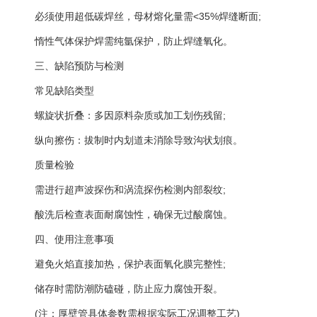
必须使用超低碳焊丝，母材熔化量需<35%焊缝断面;
惰性气体保护焊需纯氩保护，防止焊缝氧化。
三、缺陷预防与检测
‌常见缺陷类型‌
螺旋状折叠：多因原料杂质或加工划伤残留;
纵向擦伤：拔制时内划道未消除导致沟状划痕。
‌质量检验‌
需进行超声波探伤和涡流探伤检测内部裂纹;
酸洗后检查表面耐腐蚀性，确保无过酸腐蚀。
四、使用注意事项
避免火焰直接加热，保护表面氧化膜完整性;
储存时需防潮防磕碰，防止应力腐蚀开裂。
(注：厚壁管具体参数需根据实际工况调整工艺)